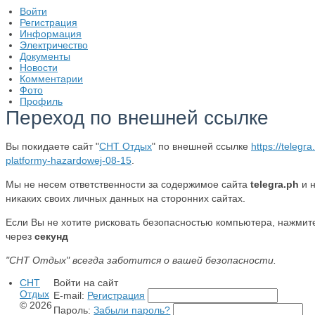
Войти
Регистрация
Информация
Электричество
Документы
Новости
Комментарии
Фото
Профиль
Переход по внешней ссылке
Вы покидаете сайт "
СНТ Отдых
" по внешней ссылке
https://telegr
platformy-hazardowej-08-15
.
Мы не несем ответственности за содержимое сайта
telegra.ph
и 
никаких своих личных данных на сторонних сайтах.
Если Вы не хотите рисковать безопасностью компьютера, нажми
через
секунд
"СНТ Отдых" всегда заботится о вашей безопасности.
СНТ
Войти на сайт
Отдых
E-mail:
Регистрация
© 2026
Пароль:
Забыли пароль?